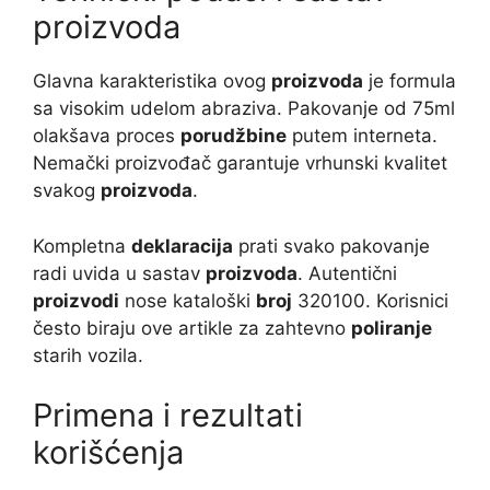
proizvoda
Glavna karakteristika ovog
proizvoda
je formula
sa visokim udelom abraziva. Pakovanje od 75ml
olakšava proces
porudžbine
putem interneta.
Nemački proizvođač garantuje vrhunski kvalitet
svakog
proizvoda
.
Kompletna
deklaracija
prati svako pakovanje
radi uvida u sastav
proizvoda
. Autentični
proizvodi
nose kataloški
broj
320100. Korisnici
često biraju ove artikle za zahtevno
poliranje
starih vozila.
Primena i rezultati
korišćenja