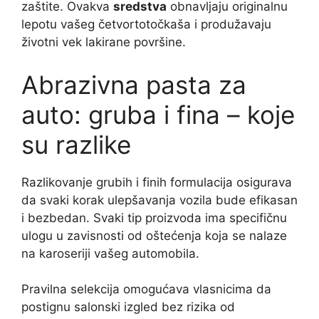
zaštite. Ovakva
sredstva
obnavljaju originalnu
lepotu vašeg četvortotočkaša i produžavaju
životni vek lakirane površine.
Abrazivna pasta za
auto: gruba i fina – koje
su razlike
Razlikovanje grubih i finih formulacija osigurava
da svaki korak ulepšavanja vozila bude efikasan
i bezbedan. Svaki tip proizvoda ima specifičnu
ulogu u zavisnosti od oštećenja koja se nalaze
na karoseriji vašeg automobila.
Pravilna selekcija omogućava vlasnicima da
postignu salonski izgled bez rizika od