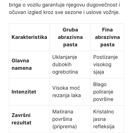
briga o vozilu garantuje njegovu dugovečnost i
očuvan izgled kroz sve sezone i uslove vožnje.
Gruba
Fina
Karakteristika
abrazivna
abrazivna
pasta
pasta
Uklanjanje
Postizanje
Glavna
dubokih
visokog
namena
ogrebotina
sjaja
Blago
Visoka moć
Intenzitet
poliranje
rezanja laka
površine
Matirana
Kristalno
Završni
površina
jasna
rezultat
(priprema)
refleksija