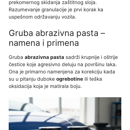
prekomernog skidanja zaštitnog sloja.
Razumevanje granulacije je prvi korak ka
uspešnom održavanju vozila.
Gruba abrazivna pasta –
namena i primena
Gruba
abrazivna pasta
sadrži krupnije i oštrije
čestice koje agresivno deluju na površinu laka.
Ona je primarno namenjena za korekciju kada
su u pitanju duboke
ogrebotine
ili teška
oksidacija koja je matirala boju.