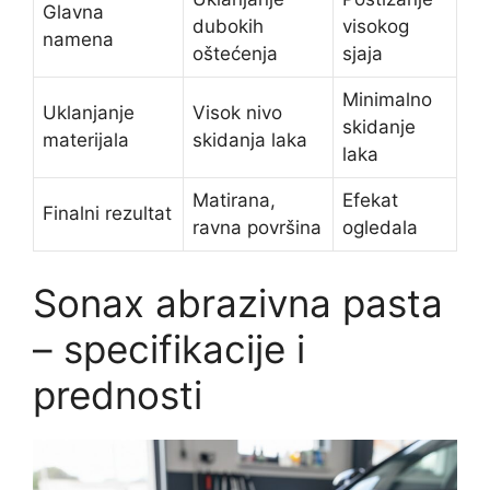
Glavna
dubokih
visokog
namena
oštećenja
sjaja
Minimalno
Uklanjanje
Visok nivo
skidanje
materijala
skidanja laka
laka
Matirana,
Efekat
Finalni rezultat
ravna površina
ogledala
Sonax abrazivna pasta
– specifikacije i
prednosti