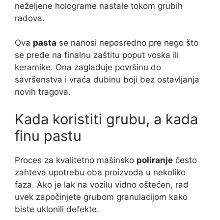
neželjene holograme nastale tokom grubih
radova.
Ova
pasta
se nanosi neposredno pre nego što
se pređe na finalnu zaštitu poput voska ili
keramike. Ona zaglađuje površinu do
savršenstva i vraća dubinu boji bez ostavljanja
novih tragova.
Kada koristiti grubu, a kada
finu pastu
Proces za kvalitetno mašinsko
poliranje
često
zahteva upotrebu oba proizvoda u nekoliko
faza. Ako je lak na vozilu vidno oštećen, rad
uvek započinjete grubom granulacijom kako
biste uklonili defekte.