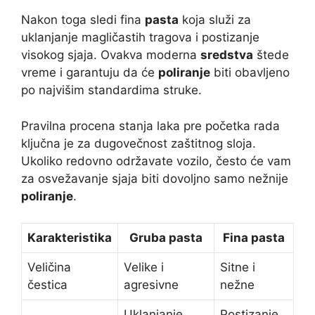
Nakon toga sledi fina
pasta
koja služi za
uklanjanje magličastih tragova i postizanje
visokog sjaja. Ovakva moderna
sredstva
štede
vreme i garantuju da će
poliranje
biti obavljeno
po najvišim standardima struke.
Pravilna procena stanja laka pre početka rada
ključna je za dugovečnost zaštitnog sloja.
Ukoliko redovno održavate vozilo, često će vam
za osvežavanje sjaja biti dovoljno samo nežnije
poliranje
.
Karakteristika
Gruba pasta
Fina pasta
Veličina
Velike i
Sitne i
čestica
agresivne
nežne
Uklanjanje
Postizanje