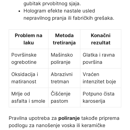
gubitak prvobitnog sjaja.
Hologram efekte nastale usled
nepravilnog pranja ili fabričkih grešaka.
Problem na
Metoda
Konačni
laku
tretiranja
rezultat
Površinske
Mašinsko
Glatka i ravna
ogrebotine
poliranje
površina
Oksidacija i
Abrazivni
Vraćen
matiranost
tretman
intenzitet boje
Mrlje od
Čišćenje
Potpuno čista
asfalta i smole
pastom
karoserija
Pravilna upotreba za
poliranje
takođe priprema
podlogu za nanošenje voska ili keramičke