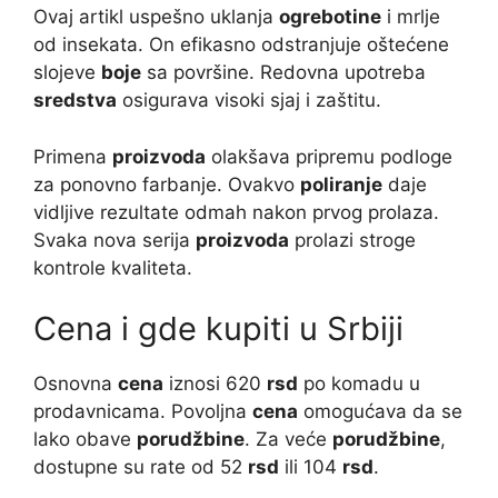
Ovaj artikl uspešno uklanja
ogrebotine
i mrlje
od insekata. On efikasno odstranjuje oštećene
slojeve
boje
sa površine. Redovna upotreba
sredstva
osigurava visoki sjaj i zaštitu.
Primena
proizvoda
olakšava pripremu podloge
za ponovno farbanje. Ovakvo
poliranje
daje
vidljive rezultate odmah nakon prvog prolaza.
Svaka nova serija
proizvoda
prolazi stroge
kontrole kvaliteta.
Cena i gde kupiti u Srbiji
Osnovna
cena
iznosi 620
rsd
po komadu u
prodavnicama. Povoljna
cena
omogućava da se
lako obave
porudžbine
. Za veće
porudžbine
,
dostupne su rate od 52
rsd
ili 104
rsd
.