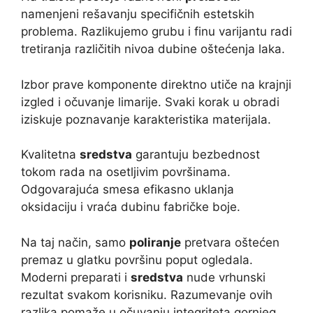
namenjeni rešavanju specifičnih estetskih
problema. Razlikujemo grubu i finu varijantu radi
tretiranja različitih nivoa dubine oštećenja laka.
Izbor prave komponente direktno utiče na krajnji
izgled i očuvanje limarije. Svaki korak u obradi
iziskuje poznavanje karakteristika materijala.
Kvalitetna
sredstva
garantuju bezbednost
tokom rada na osetljivim površinama.
Odgovarajuća smesa efikasno uklanja
oksidaciju i vraća dubinu fabričke boje.
Na taj način, samo
poliranje
pretvara oštećen
premaz u glatku površinu poput ogledala.
Moderni preparati i
sredstva
nude vrhunski
rezultat svakom korisniku. Razumevanje ovih
razlika pomaže u očuvanju integriteta gornjeg