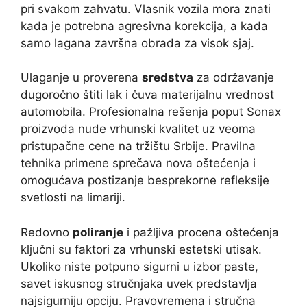
pri svakom zahvatu. Vlasnik vozila mora znati
kada je potrebna agresivna korekcija, a kada
samo lagana završna obrada za visok sjaj.
Ulaganje u proverena
sredstva
za održavanje
dugoročno štiti lak i čuva materijalnu vrednost
automobila. Profesionalna rešenja poput Sonax
proizvoda nude vrhunski kvalitet uz veoma
pristupačne cene na tržištu Srbije. Pravilna
tehnika primene sprečava nova oštećenja i
omogućava postizanje besprekorne refleksije
svetlosti na limariji.
Redovno
poliranje
i pažljiva procena oštećenja
ključni su faktori za vrhunski estetski utisak.
Ukoliko niste potpuno sigurni u izbor paste,
savet iskusnog stručnjaka uvek predstavlja
najsigurniju opciju. Pravovremena i stručna