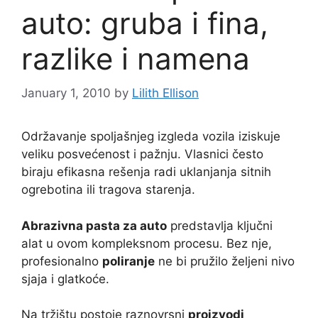
auto: gruba i fina,
razlike i namena
January 1, 2010
by
Lilith Ellison
Održavanje spoljašnjeg izgleda vozila iziskuje
veliku posvećenost i pažnju. Vlasnici često
biraju efikasna rešenja radi uklanjanja sitnih
ogrebotina ili tragova starenja.
Abrazivna pasta za auto
predstavlja ključni
alat u ovom kompleksnom procesu. Bez nje,
profesionalno
poliranje
ne bi pružilo željeni nivo
sjaja i glatkoće.
Na tržištu postoje raznovrsni
proizvodi