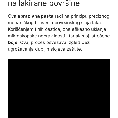
na lakirane površine
Ova
abrazivna pasta
radi na principu preciznog
mehaničkog brušenja površinskog sloja laka.
Korišćenjem finih čestica, ona efikasno uklanja
mikroskopske nepravilnosti i tanak sloj istrošene
boje
. Ovaj proces osvežava izgled bez
ugrožavanja dubljih slojeva zaštite.