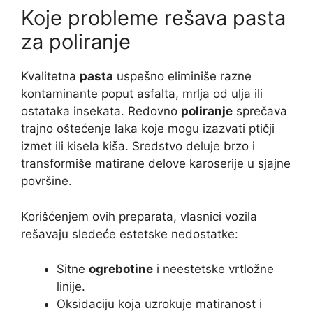
Koje probleme rešava pasta
za poliranje
Kvalitetna
pasta
uspešno eliminiše razne
kontaminante poput asfalta, mrlja od ulja ili
ostataka insekata. Redovno
poliranje
sprečava
trajno oštećenje laka koje mogu izazvati ptičji
izmet ili kisela kiša. Sredstvo deluje brzo i
transformiše matirane delove karoserije u sjajne
površine.
Korišćenjem ovih preparata, vlasnici vozila
rešavaju sledeće estetske nedostatke:
Sitne
ogrebotine
i neestetske vrtložne
linije.
Oksidaciju koja uzrokuje matiranost i