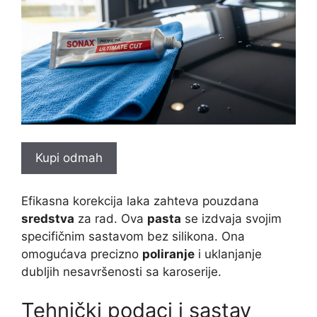
Kupi odmah
Efikasna korekcija laka zahteva pouzdana
sredstva
za rad. Ova
pasta
se izdvaja svojim
specifičnim sastavom bez silikona. Ona
omogućava precizno
poliranje
i uklanjanje
dubljih nesavršenosti sa karoserije.
Tehnički podaci i sastav